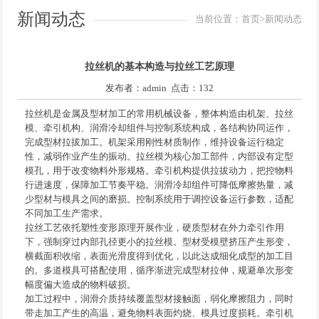
新闻动态
当前位置：
首页
>新闻动态
拉丝机的基本构造与拉丝工艺原理
发布者：admin 点击：132
拉丝机是金属及型材加工的常用机械设备，整体构造由机架、拉丝
模、牵引机构、润滑冷却组件与控制系统构成，各结构协同运作，
完成型材拉拔加工。机架采用刚性材质制作，维持设备运行稳定
性，减弱作业产生的振动。拉丝模为核心加工部件，内部设有定型
模孔，用于改变物料外形规格。牵引机构提供拉拔动力，把控物料
行进速度，保障加工节奏平稳。润滑冷却组件可降低摩擦热量，减
少型材与模具之间的磨损。控制系统用于调控设备运行参数，适配
不同加工生产需求。
拉丝工艺依托塑性变形原理开展作业，硬质型材在外力牵引作用
下，强制穿过内部孔径更小的拉丝模。型材受模壁挤压产生形变，
横截面积收缩，表面光滑度得到优化，以此达成细化成型的加工目
的。多道模具可搭配使用，循序渐进完成型材拉伸，规避单次形变
幅度偏大造成的物料破损。
加工过程中，润滑介质持续覆盖型材接触面，弱化摩擦阻力，同时
带走加工产生的高温，避免物料表面灼烧、模具过度损耗。牵引机