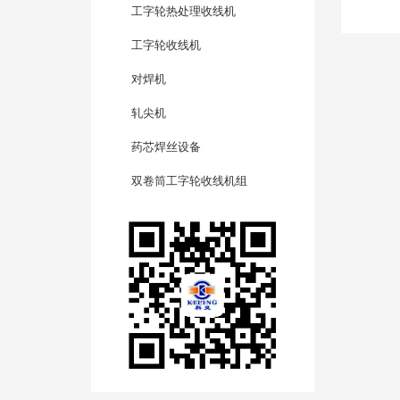
工字轮热处理收线机
工字轮收线机
对焊机
轧尖机
药芯焊丝设备
双卷筒工字轮收线机组