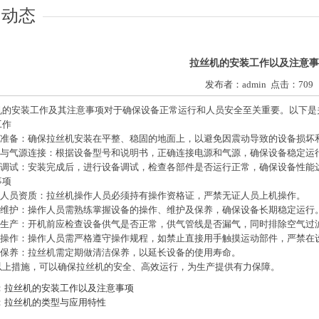
闻动态
拉丝机的安装工作以及注意事
发布者：admin 点击：709
机的安装工作及其注意事项对于确保设备正常运行和人员安全至关重要。以下是
工作
基础准备：确保拉丝机安装在平整、稳固的地面上，以避免因震动导致的设备损坏
电源与气源连接：根据设备型号和说明书，正确连接电源和气源，确保设备稳定运
设备调试：安装完成后，进行设备调试，检查各部件是否运行正常，确保设备性能
事项
操作人员资质：拉丝机操作人员必须持有操作资格证，严禁无证人员上机操作。
设备维护：操作人员需熟练掌握设备的操作、维护及保养，确保设备长期稳定运行
安全生产：开机前应检查设备供气是否正常，供气管线是否漏气，同时排除空气过
正确操作：操作人员需严格遵守操作规程，如禁止直接用手触摸运动部件，严禁在
定期保养：拉丝机需定期做清洁保养，以延长设备的使用寿命。
以上措施，可以确保拉丝机的安全、高效运行，为生产提供有力保障。
：拉丝机的安装工作以及注意事项
：拉丝机的类型与应用特性